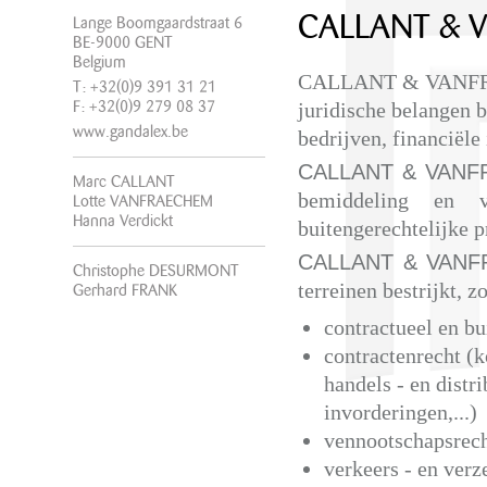
CALLANT & 
Lange Boomgaardstraat 6
BE-9000 GENT
Belgium
CALLANT & VANFRAE
T: +32(0)9 391 31 21
juridische belangen b
F: +32(0)9 279 08 37
www.gandalex.be
bedrijven, financiële
CALLANT & VAN
Marc CALLANT
bemiddeling en v
Lotte VANFRAECHEM
Hanna Verdickt
buitengerechtelijke p
CALLANT & VAN
Christophe DESURMONT
terreinen bestrijkt, z
Gerhard FRANK
contractueel en bu
contractenrecht (
handels - en distr
invorderingen,...)
vennootschapsrech
verkeers - en verz