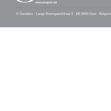
© Gandalex - Lange Boomgaardstraat 6 - BE-9000 Gent - Belgium -