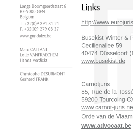
Links
Lange Boomgaardstraat 6
BE-9000 GENT
Belgium
http://www.eurojuri
T: +32(0)9 391 31 21
F: +32(0)9 279 08 37
www.gandalex.be
Busekist Winter & 
Cecilienallee 59
Marc CALLANT
40474 Düsseldorf (
Lotte VANFRAECHEM
www.busekist.de
Hanna Verdickt
Christophe DESURMONT
Gerhard FRANK
Carnotjuris
85, Rue de la Toss
59200 Tourcoing C
www.carnot-juris.ne
Orde van de Vlaams
www.advocaat.be