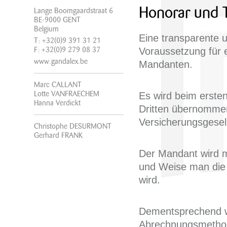
Honorar und T
Lange Boomgaardstraat 6
BE-9000 GENT
Belgium
Eine transparente 
T: +32(0)9 391 31 21
Voraussetzung für 
F: +32(0)9 279 08 37
www.gandalex.be
Mandanten.
Marc CALLANT
Lotte VANFRAECHEM
Es wird beim erste
Hanna Verdickt
Dritten übernommen
Versicherungsgesell
Christophe DESURMONT
Gerhard FRANK
Der Mandant wird mö
und Weise man die
wird.
Dementsprechend w
Abrechnungsmethode